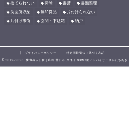
捨てられない
掃除
書斎
書類整理
洗面所収納
無印良品
片付けられない
片付け事例
玄関・下駄箱
納戸
プライバシーポリシー
特定商取引法に基づく表記
2019–2026 快適暮らし舎｜広島 廿日市 片付け 整理収納アドバイザーさかたちあき