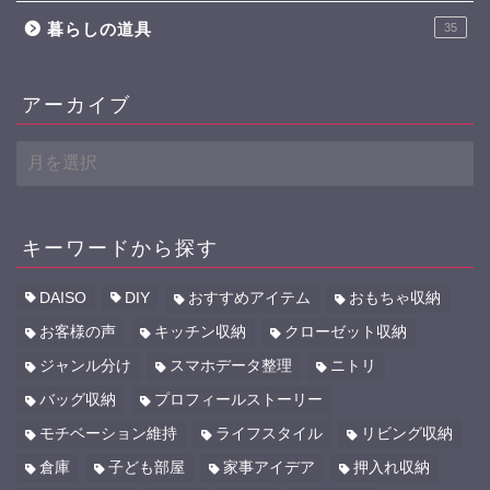
暮らしの道具
35
アーカイブ
ア
ー
カ
イ
ブ
キーワードから探す
DAISO
DIY
おすすめアイテム
おもちゃ収納
お客様の声
キッチン収納
クローゼット収納
ジャンル分け
スマホデータ整理
ニトリ
バッグ収納
プロフィールストーリー
モチベーション維持
ライフスタイル
リビング収納
倉庫
子ども部屋
家事アイデア
押入れ収納