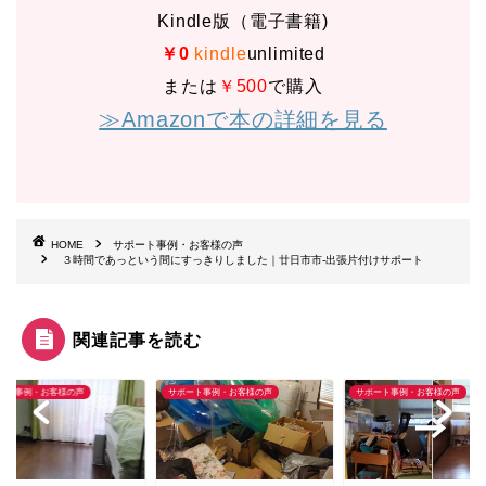
Kindle版（電子書籍)
￥0
kindle
unlimited
または
￥500
で購入
≫Amazonで本の詳細を見る
HOME
サポート事例・お客様の声
３時間であっという間にすっきりしました｜廿日市市-出張片付けサポート
関連記事を読む
ート事例・お客様の声
サポート事例・お客様の声
サポート事例・お客様の声