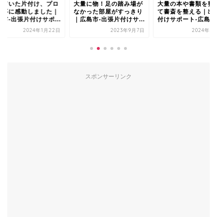
めていた片付け、プロ
大量に物！足の踏み場が
大量の本や書類を整
仕事に感動しました｜
なかった部屋がすっきり
て書斎を整える｜出
市-出張片付けサポ...
｜広島市-出張片付けサ...
付けサポート-広島市
2024年1月22日
2023年9月7日
2024年5
スポンサーリンク