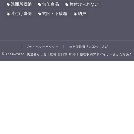
洗面所収納
無印良品
片付けられない
片付け事例
玄関・下駄箱
納戸
プライバシーポリシー
特定商取引法に基づく表記
2019–2026 快適暮らし舎｜広島 廿日市 片付け 整理収納アドバイザーさかたちあき