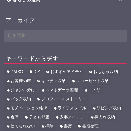
アーカイブ
ア
ー
カ
イ
ブ
キーワードから探す
DAISO
DIY
おすすめアイテム
おもちゃ収納
お客様の声
キッチン収納
クローゼット収納
ジャンル分け
スマホデータ整理
ニトリ
バッグ収納
プロフィールストーリー
モチベーション維持
ライフスタイル
リビング収納
倉庫
子ども部屋
家事アイデア
押入れ収納
捨てられない
掃除
書斎
書類整理