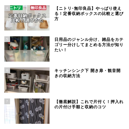
4
【ニトリ･無印良品】やっぱり使え
る！定番収納ボックスの比較と選び
方
5
日用品のジャンル分け、雑品をカテ
ゴリー分けしてまとめる方法が知り
たい！
6
キッチンシンク下 開き扉・観音開
きの収納方法
7
【徹底解説】これで片付く！押入れ
の片付け手順と収納のコツ