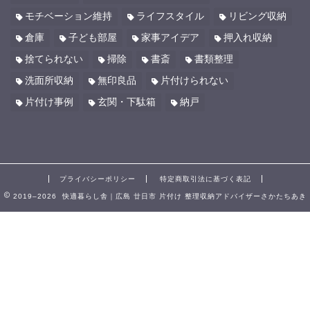
モチベーション維持
ライフスタイル
リビング収納
倉庫
子ども部屋
家事アイデア
押入れ収納
捨てられない
掃除
書斎
書類整理
洗面所収納
無印良品
片付けられない
片付け事例
玄関・下駄箱
納戸
プライバシーポリシー
特定商取引法に基づく表記
2019–2026 快適暮らし舎｜広島 廿日市 片付け 整理収納アドバイザーさかたちあき