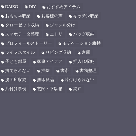
DAISO
DIY
おすすめアイテム
おもちゃ収納
お客様の声
キッチン収納
クローゼット収納
ジャンル分け
スマホデータ整理
ニトリ
バッグ収納
プロフィールストーリー
モチベーション維持
ライフスタイル
リビング収納
倉庫
子ども部屋
家事アイデア
押入れ収納
捨てられない
掃除
書斎
書類整理
洗面所収納
無印良品
片付けられない
片付け事例
玄関・下駄箱
納戸