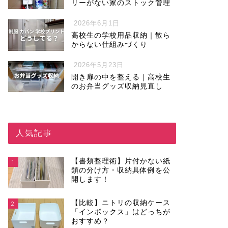
リーがない家のストック管理
2026年6月1日
高校生の学校用品収納｜散ら
からない仕組みづくり
2026年5月23日
開き扉の中を整える｜高校生
のお弁当グッズ収納見直し
人気記事
【書類整理術】片付かない紙
1
類の分け方・収納具体例を公
開します！
【比較】ニトリの収納ケース
2
「インボックス」はどっちが
おすすめ？