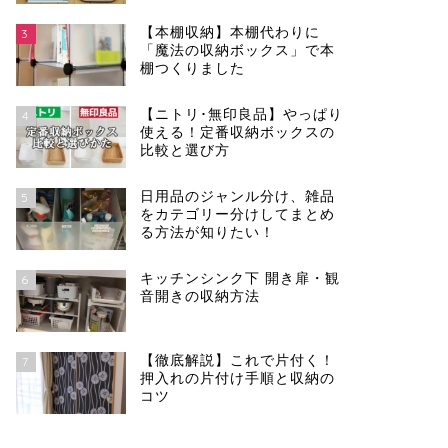
【本棚収納】本棚代わりに
3
「魔法の収納ボックス」で本
棚つくりました
【ニトリ･無印良品】やっぱり
4
使える！定番収納ボックスの
比較と選び方
日用品のジャンル分け、雑品
5
をカテゴリー分けしてまとめ
る方法が知りたい！
キッチンシンク下 開き扉・観
6
音開きの収納方法
【徹底解説】これで片付く！
7
押入れの片付け手順と収納の
コツ